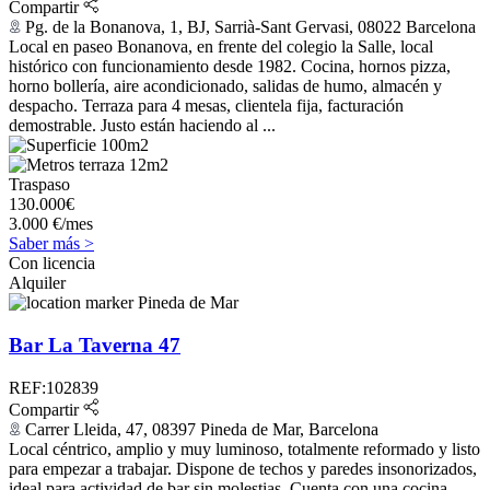
Compartir
Pg. de la Bonanova, 1, BJ, Sarrià-Sant Gervasi, 08022 Barcelona
Local en paseo Bonanova, en frente del colegio la Salle, local
histórico con funcionamiento desde 1982. Cocina, hornos pizza,
horno bollería, aire acondicionado, salidas de humo, almacén y
despacho. Terraza para 4 mesas, clientela fija, facturación
demostrable. Justo están haciendo al ...
100m2
12m2
Traspaso
130.000€
3.000 €/mes
Saber más >
Con licencia
Alquiler
Pineda de Mar
Bar La Taverna 47
REF:102839
Compartir
Carrer Lleida, 47, 08397 Pineda de Mar, Barcelona
Local céntrico, amplio y muy luminoso, totalmente reformado y listo
para empezar a trabajar. Dispone de techos y paredes insonorizados,
ideal para actividad de bar sin molestias. Cuenta con una cocina