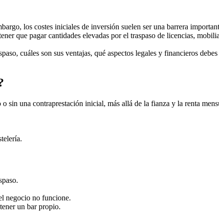
rgo, los costes iniciales de inversión suelen ser una barrera importan
n tener que pagar cantidades elevadas por el traspaso de licencias, mobil
raspaso, cuáles son sus ventajas, qué aspectos legales y financieros de
?
o o sin una contraprestación inicial, más allá de la fianza y la renta men
telería.
spaso.
el negocio no funcione.
tener un bar propio.